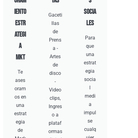
oram
tas
s
iento
Socia
Gaceti
Estr
les
llas
de
ategi
Para
Prens
a
que
a -
una
MKT
Artes
estrat
de
egia
Te
disco
socia
ases
-
l
oram
Video
medi
os en
clips,
a
una
Ingres
impul
estrat
o a
se
egia
plataf
cualq
de
ormas
uier