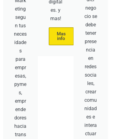
Mark
digital
nego
eting
es. y
cio se
segu
mas!
debe
n tus
tener
neces
Mas
info
prese
idade
ncia
s
en
para
redes
empr
socia
esas,
les,
pyme
crear
s,
comu
empr
nidad
ende
es e
dores
intera
hacia
ctuar
trans